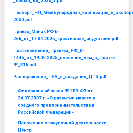
_новый_до_2030_г.pdf
Паспорт_НП_Международная_кооперация_и_экспорт
2030.pdf
Приказ_Минэк РФ №
266_от_17.04.2025_креативные_индустрии.pdf
Постановление_Прав-ва_РФ_№
1445_от_19.09.2025_внесение_изм_в_Пост-е
№_316.pdf
Распоряжение_ПРА_о_создании_ЦПЭ.pdf
Федеральный закон № 209-ФЗ от
24.07.2007 г. «О развитии малого и
среднего предпринимательства в
Российской Федерации»
Положение о закупочной деятельности
Центр