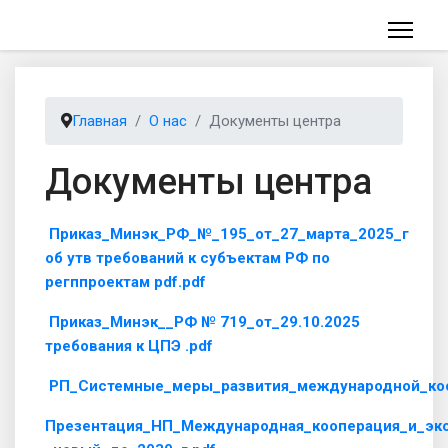
Главная
О нас
Документы центра
Документы центра
Приказ_Минэк_РФ_№_195_от_27_марта_2025_г
об утв требований к субъектам РФ по
регппроектам pdf.pdf
Приказ_Минэк__РФ № 719_от_29.10.2025
требования к ЦПЭ .pdf
РП_Системные_меры_развития_международной_коо
Презентация_НП_Международная_кооперация_и_экс