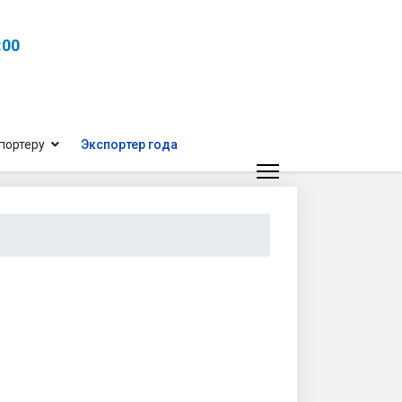
:00
портеру
Экспортер года