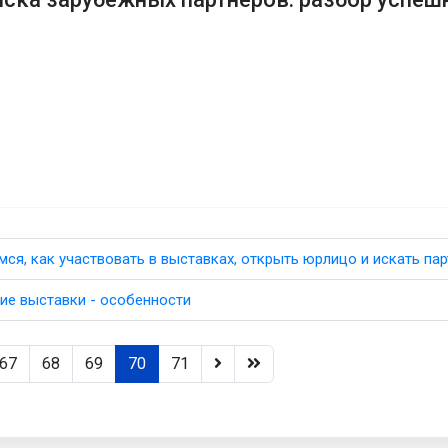
мся, как участвовать в выставках, открыть юрлицо и искать па
ие выставки - особенности
67
68
69
70
71